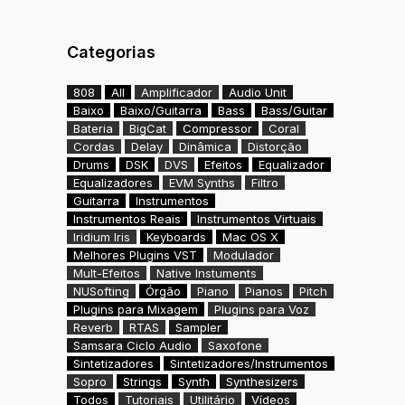
Categorias
808
All
Amplificador
Audio Unit
Baixo
Baixo/Guitarra
Bass
Bass/Guitar
Bateria
BigCat
Compressor
Coral
Cordas
Delay
Dinâmica
Distorção
Drums
DSK
DVS
Efeitos
Equalizador
Equalizadores
EVM Synths
Filtro
Guitarra
Instrumentos
Instrumentos Reais
Instrumentos Virtuais
Iridium Iris
Keyboards
Mac OS X
Melhores Plugins VST
Modulador
Mult-Efeitos
Native Instuments
NUSofting
Órgão
Piano
Pianos
Pitch
Plugins para Mixagem
Plugins para Voz
Reverb
RTAS
Sampler
Samsara Ciclo Audio
Saxofone
Sintetizadores
Sintetizadores/Instrumentos
Sopro
Strings
Synth
Synthesizers
Todos
Tutoriais
Utilitário
Vídeos