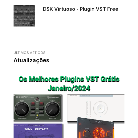
DSK Virtuoso - Plugin VST Free
ÚLTIMOS ARTIGOS
Atualizações