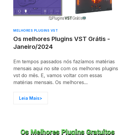
MELHORES PLUGINS VST
Os melhores Plugins VST Grátis -
Janeiro/2024
Em tempos passados nós fazíamos matérias
mensais aqui no site com os melhores plugins
vst do mês. E, vamos voltar com essas
matérias mensais. Os melhores...
Leia Mais>