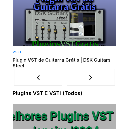
VSTI
V
Plugin VSTi de Violão de Nylon Grátis - DSK
P
Guitars Nylon [Plugins de Instrumentos]
G
Plugins VST E VSTi (Todos)