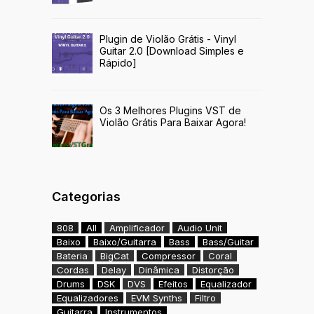
Plugin de Violão Grátis - Vinyl
Guitar 2.0 [Download Simples e
Rápido]
Os 3 Melhores Plugins VST de
Violão Grátis Para Baixar Agora!
Categorias
808
All
Amplificador
Audio Unit
Baixo
Baixo/Guitarra
Bass
Bass/Guitar
Bateria
BigCat
Compressor
Coral
Cordas
Delay
Dinâmica
Distorção
Drums
DSK
DVS
Efeitos
Equalizador
Equalizadores
EVM Synths
Filtro
Guitarra
Instrumentos