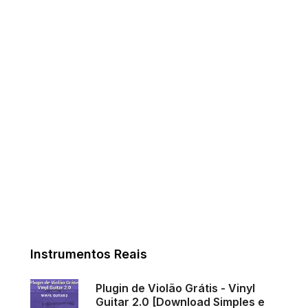
Instrumentos Reais
Plugin de Violão Grátis - Vinyl
Guitar 2.0 [Download Simples e