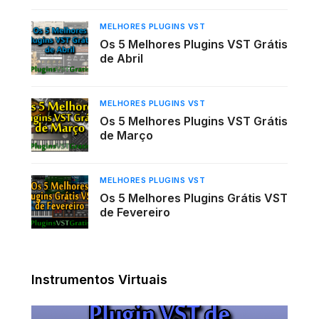
MELHORES PLUGINS VST
Os 5 Melhores Plugins VST Grátis
de Abril
MELHORES PLUGINS VST
Os 5 Melhores Plugins VST Grátis
de Março
MELHORES PLUGINS VST
Os 5 Melhores Plugins Grátis VST
de Fevereiro
Instrumentos Virtuais