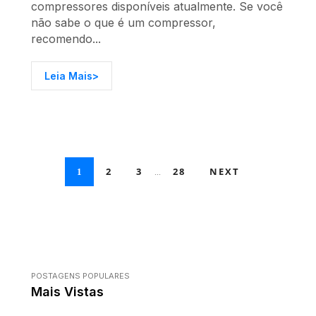
compressores disponíveis atualmente. Se você
não sabe o que é um compressor,
recomendo...
Leia Mais>
2
3
28
NEXT
1
...
POSTAGENS POPULARES
Mais Vistas