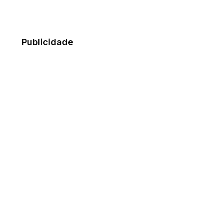
Publicidade