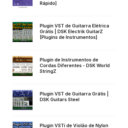
Rápido]
Plugin VST de Guitarra Elétrica
Grátis | DSK Electrik GuitarZ
[Plugins de Instrumentos]
Plugin de Instrumentos de
Cordas Diferentes - DSK World
StringZ
Plugin VST de Guitarra Grátis |
DSK Guitars Steel
Plugin VSTi de Violão de Nylon