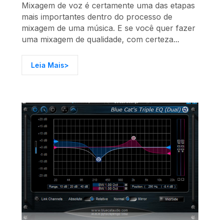
Mixagem de voz é certamente uma das etapas
mais importantes dentro do processo de
mixagem de uma música. E se você quer fazer
uma mixagem de qualidade, com certeza...
Leia Mais>