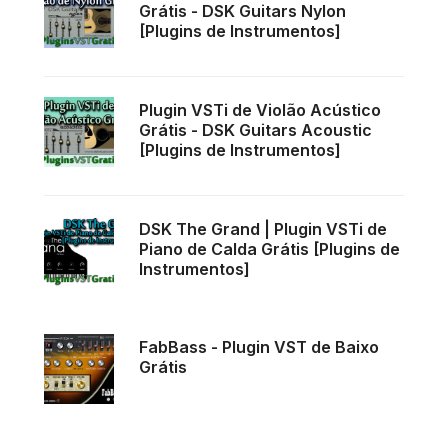
Grátis - DSK Guitars Nylon
[Plugins de Instrumentos]
Plugin VSTi de Violão Acústico
Grátis - DSK Guitars Acoustic
[Plugins de Instrumentos]
DSK The Grand | Plugin VSTi de
Piano de Calda Grátis [Plugins de
Instrumentos]
FabBass - Plugin VST de Baixo
Grátis