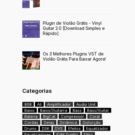
Plugin de Violão Grátis - Vinyl
Guitar 2.0 [Download Simples e
Rápido]
Os 3 Melhores Plugins VST de
Violão Grátis Para Baixar Agora!
Categorias
808
All
Amplificador
Audio Unit
Baixo
Baixo/Guitarra
Bass
Bass/Guitar
Bateria
BigCat
Compressor
Coral
Cordas
Delay
Dinâmica
Distorção
Drums
DSK
DVS
Efeitos
Equalizador
Equalizadores
EVM Synths
Filtro