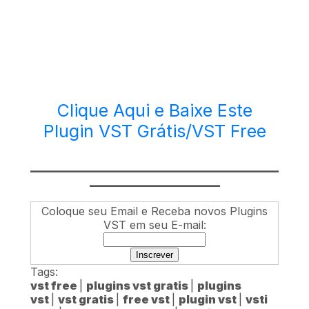
Clique Aqui e Baixe Este
Plugin VST Grátis/VST Free
________________________________________
_____________________
Coloque seu Email e Receba novos Plugins
VST em seu E-mail:
Tags:
vst free
|
plugins vst gratis
|
plugins
vst
|
vst gratis
|
free vst
|
plugin vst
|
vsti