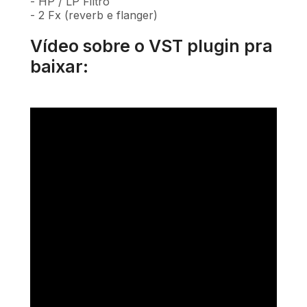
- HP / LP Filtro
- 2 Fx (reverb e flanger)
Vídeo sobre o VST plugin pra
baixar: