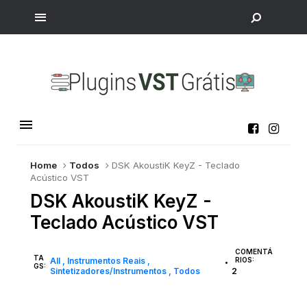
Home
Todos
DSK AkoustiK KeyZ - Teclado
Acústico VST
DSK AkoustiK KeyZ -
Teclado Acústico VST
COMENTÁ
TA
All
Instrumentos Reais
RIOS:
•
GS:
Sintetizadores/Instrumentos
Todos
2