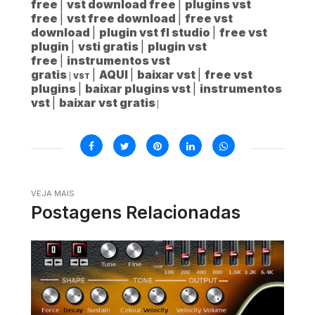
free
|
vst download free
|
plugins vst
free
|
vst free download
|
free vst
download
|
plugin vst fl studio
|
free vst
plugin
|
vsti gratis
|
plugin vst
free
|
instrumentos vst
gratis
|
AQUI
|
baixar vst
|
free vst
|
VST
plugins
|
baixar plugins vst
|
instrumentos
vst
|
baixar vst gratis
|
VEJA MAIS
Postagens Relacionadas